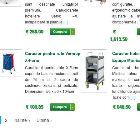
sunt destinate unitatiilor
configuratie.
premium. Carucioarele
ergonomic datori
hoteliere Servo –X,
ajustare a ina
incapatoare si pliabile
[...]
componentele
[.
€ 268.00
€
Cumpara
1,613.50
Carucior pentru rufe Vermop
Carucior hote
X-Form
Equipe Miniba
Caruciorul pentru rufe X-Form
Caruciorul ho
cuprinde baza caruciorului, roti
Minibar ofera o
de 75mm si 2 cadre de
maxima in conf
sustinere zincate si polizate.
foarte ergono
Dimensiuni: 56 x 56 x 104cm
functiilor de ajus
Toate com
[...]
€ 109.85
€ 648.50
Cumpara
2
Inainte >
Ultima »