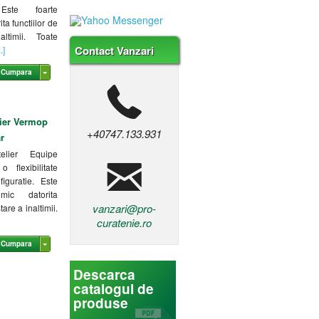
 Este foarte
ta functiilor de
ltimii. Toate
Contact Vanzari
..]
Cumpara
lier Vermop
+40747.133.931
r
telier Equipe
 flexibilitate
iguratie. Este
mic datorita
vanzari@pro-
tare a inaltimii.
curatenie.ro
Cumpara
Descarca
catalogul de
produse