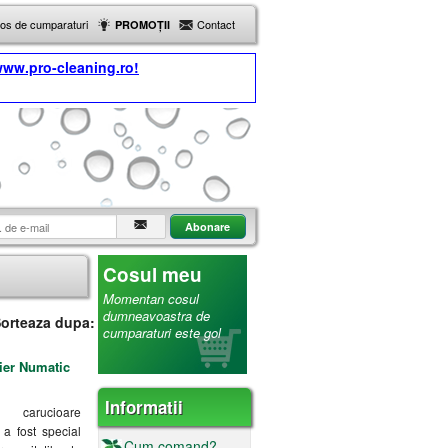
Cos de cumparaturi
Contact
PROMOȚII
ww.pro-cleaning.ro!
Cosul meu
Momentan cosul
dumneavoastra de
orteaza dupa:
cumparaturi este gol
ier Numatic
Informatii
arucioare
 fost special
Cum comand?