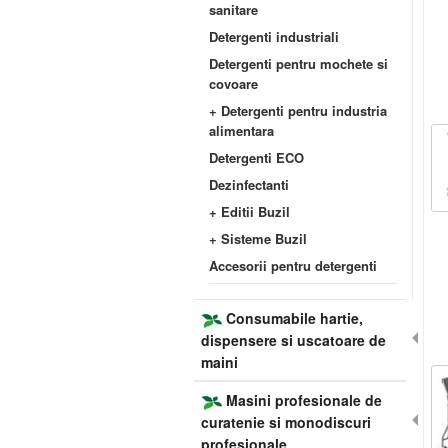
sanitare
Detergenti industriali
Detergenti pentru mochete si
covoare
+ Detergenti pentru industria
alimentara
Detergenti ECO
Dezinfectanti
+ Editii Buzil
+ Sisteme Buzil
Accesorii pentru detergenti
Consumabile hartie,
dispensere si uscatoare de
maini
Masini profesionale de
curatenie si monodiscuri
profesionale