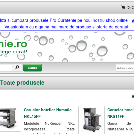
(0) 
ualiza si cumpara produsele Pro-Curatenie pe noul nostru shop online -
w
Va asteptam cu o gama mai mare de produse si oferte de neratat.
Toate produsele
S
Carucior hotelier Numatic
Carucior hotel
NKL15FF
NKS11FF
Modelele NuKeeper NKL
Gama de c
incorporeaza toate
NuKeeper NKS a