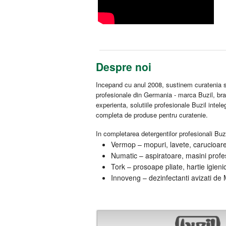
Despre noi
Incepand cu anul 2008, sustinem curatenia si
profesionale din Germania - marca Buzil, br
experienta, solutiile profesionale Buzil intel
completa de produse pentru curatenie.
In completarea detergentilor profesionali Buzi
Vermop – mopuri, lavete, carucioare 
Numatic – aspiratoare, masini profes
Tork – prosoape pliate, hartie igieni
Innoveng – dezinfectanti avizati de M