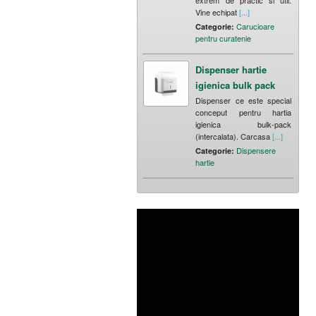
extrem de practic si util.
Vine echipat
[...]
Carucioare
Categorie:
pentru curatenie
Dispenser hartie
igienica bulk pack
Dispenser ce este special
conceput pentru hartia
igienica bulk-pack
(intercalata). Carcasa
[...]
Dispensere
Categorie:
hartie