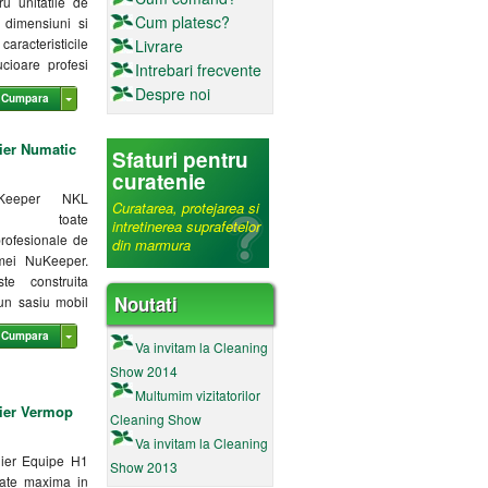
u unitatile de
Cum platesc?
 dimensiuni si
aracteristicile
Livrare
ucioare profesi
Intrebari frecvente
Despre noi
Cumpara
ier Numatic
Sfaturi pentru
curatenie
Keeper NKL
Curatarea, protejarea si
aza toate
intretinerea suprafetelor
 profesionale de
din marmura
mei NuKeeper.
e construita
Noutati
un sasiu mobil
Cumpara
Va invitam la Cleaning
Show 2014
Multumim vizitatorilor
lier Vermop
Cleaning Show
Va invitam la Cleaning
lier Equipe H1
Show 2013
itate maxima in