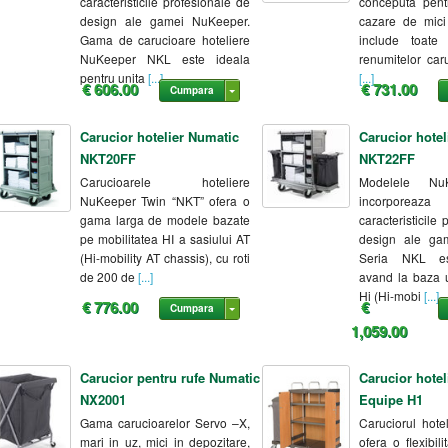
caracteristicile profesionale de
conceputa pentr
design ale gamei NuKeeper.
cazare de mici
Gama de carucioare hoteliere
include toate c
NuKeeper NKL este ideala
renumitelor car
pentru unita
[...]
[...]
€ 606.00
€ 731.00
Cumpara
Carucior hotelier Numatic
Carucior hotel
NKT20FF
NKT22FF
Carucioarele hoteliere
Modelele Nu
NuKeeper Twin “NKT” ofera o
incorpore
gama larga de modele bazate
caracteristicile
pe mobilitatea HI a sasiului AT
design ale ga
(Hi-mobility AT chassis), cu roti
Seria NKL est
de 200 de
[...]
avand la baza 
Hi (Hi-mobi
[...]
€ 776.00
€
Cumpara
1,059.00
Carucior pentru rufe Numatic
Carucior hote
NX2001
Equipe H1
Gama carucioarelor Servo –X,
Caruciorul hote
mari in uz, mici in depozitare,
ofera o flexibil