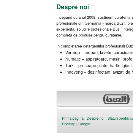
Despre noi
Incepand cu anul 2008, sustinem curatenia si
profesionale din Germania - marca Buzil, br
experienta, solutiile profesionale Buzil intel
completa de produse pentru curatenie.
In completarea detergentilor profesionali Buzi
Vermop – mopuri, lavete, carucioare 
Numatic – aspiratoare, masini profes
Tork – prosoape pliate, hartie igieni
Innoveng – dezinfectanti avizati de M
Prima pagina |
Despre noi |
Sfaturi pentru c
Sitemap |
Google