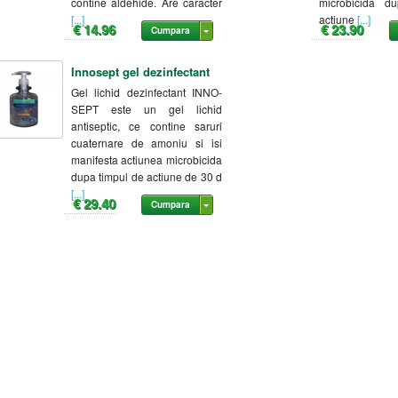
contine aldehide. Are caracter
microbicida d
[...]
actiune
[...]
€ 14.96
€ 23.90
Cumpara
Innosept gel dezinfectant
Gel lichid dezinfectant INNO-
SEPT este un gel lichid
antiseptic, ce contine saruri
cuaternare de amoniu si isi
manifesta actiunea microbicida
dupa timpul de actiune de 30 d
[...]
€ 29.40
Cumpara