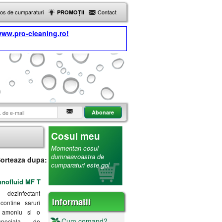
Cos de cumparaturi
Contact
PROMOȚII
ww.pro-cleaning.ro!
Cosul meu
Momentan cosul
dumneavoastra de
orteaza dupa:
cumparaturi este gol
nnofluid MF T
ezinfectant
Informatii
contine saruri
 amoniu si o
Cum comand?
speciala de