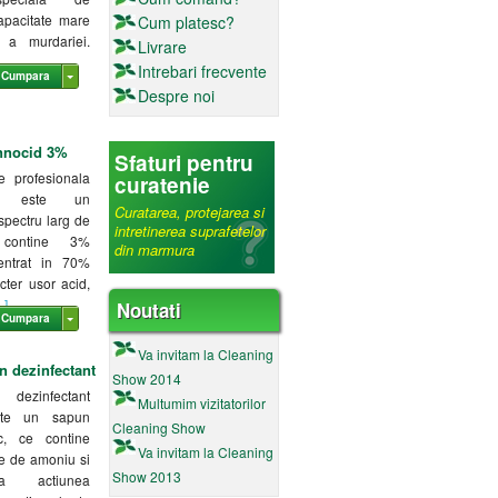
capacitate mare
Cum platesc?
 a murdariei.
Livrare
Intrebari frecvente
Cumpara
Despre noi
Innocid 3%
Sfaturi pentru
e profesionala
curatenie
re este un
Curatarea, protejarea si
spectru larg de
intretinerea suprafetelor
 contine 3%
din marmura
ntrat in 70%
cter usor acid,
.]
Noutati
Cumpara
Va invitam la Cleaning
n dezinfectant
Show 2014
 dezinfectant
Multumim vizitatorilor
te un sapun
Cleaning Show
ic, ce contine
Va invitam la Cleaning
re de amoniu si
Show 2013
ta actiunea