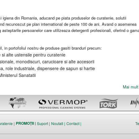
 igiena din Romania, aducand pe piata produselor de curatenie, solutii
and recunoscut pe plan international de peste 100 de ani. Avand o asemenea
eg asteptarile persoanelor care utilizeaza detergenti profesionali, oferind o gam
l, in portofoliul nostru de produse gasiti branduri precum:
si alte ustensile pentru curatenie
ionale, monodiscuri, carucioare si alte accesorii
ca, role industriale, dispensere de sapun si hartie
inisterul Sanatatii
Mai mult 
PROMOȚII |
uratenie |
Suport |
Noutati |
Contact |
Te