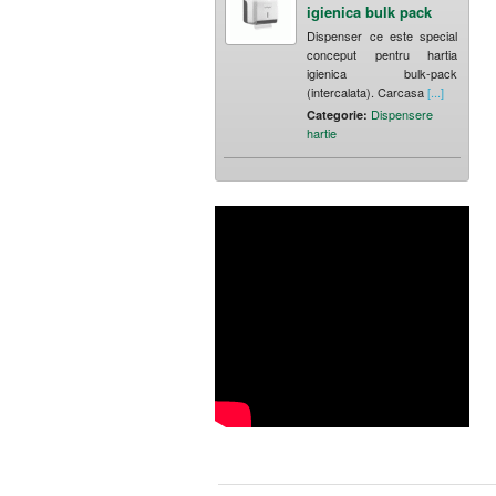
igienica bulk pack
Dispenser ce este special
conceput pentru hartia
igienica bulk-pack
(intercalata). Carcasa
[...]
Dispensere
Categorie:
hartie