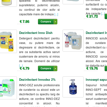
spalarea si dezinfectarea
surfactanti cu 
suprafetelor, puternic alcalin,
de indepartare
cu continut de clor activ si
Are caracte
[...]
capacitate mare de indepa
[...]
€ 21.72
€ 7.86
Cumpara
Dezinfectant Inno Dish
Dezinfectant 
Detergent dezinfectant pentru
INNOCID soluti
vase, cu putere mare de
de curata
degresare si dezinfectare, ce
dezinfectant cu 
are ca substanta activa saruri
actiune, ce
cuaternare de amoniu si miros
INNOCID conce
de lamaie. Domenii de utilizar
alcool. Are cara
[...]
iar datorita sur
[..
€ 4.79
€ 19.76
Cumpara
Dezinfectant Innodez 2%
Innosept sapu
INNO-DEZ solutie profesionala
Sapunul lichid
de curatenie cu alcool este un
INNO-SEPT es
dezinfectant cu spectru larg de
lichid antisept
actiune, ce contine INNO-DEZ
saruri cuaterna
concentrat in alcool. Nu
isi manifes