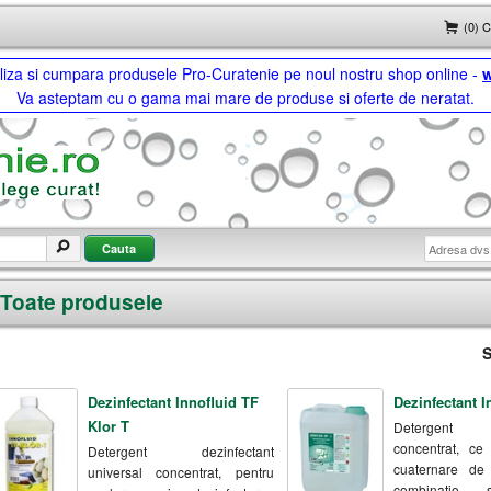
(0) 
ualiza si cumpara produsele Pro-Curatenie pe noul nostru shop online -
w
Va asteptam cu o gama mai mare de produse si oferte de neratat.
Toate produsele
S
Dezinfectant Innofluid TF
Dezinfectant I
Klor T
Detergent d
concentrat, ce 
Detergent dezinfectant
cuaternare de
universal concentrat, pentru
combinatie 