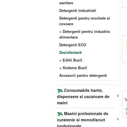
sanitare
Detergenti industriali
Detergenti pentru mochete si
covoare
+ Detergenti pentru industria
alimentara
Detergenti ECO
Dezinfectanti
+ Editii Buzil
+ Sisteme Buzil
Accesorii pentru detergenti
Consumabile hartie,
dispensere si uscatoare de
maini
Masini profesionale de
curatenie si monodiscuri
profesionale