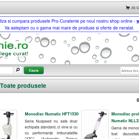
(0) 
ualiza si cumpara produsele Pro-Curatenie pe noul nostru shop online -
w
Va asteptam cu o gama mai mare de produse si oferte de neratat.
Toate produsele
S
Monodisc Numatic HFT1530
Monodisc prof
Numatic NLL3
Seria Nuspeed nu este doar
echipata standard, ci vine si cu
Gama de monodi
cu performanțe imbunatatite
fost dezvolt
"ATC" (Automatic Torque