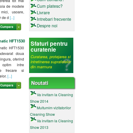
cererea tot mai
Cum platesc?
voia de modele
mici, usoare,
Livrare
r de d
[...]
Intrebari frecvente
Despre noi
Cumpara
atic HFT1530
Sfaturi pentru
matic HFT1530
curatenie
adevarat doua
Curatarea, protejarea si
singura, oferind
intretinerea suprafetelor
 optim intre
din marmura
de frecare si
elor.
[...]
Noutati
Cumpara
Va invitam la Cleaning
Show 2014
Multumim vizitatorilor
Cleaning Show
Va invitam la Cleaning
Show 2013