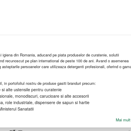
 igiena din Romania, aducand pe piata produselor de curatenie, solutii
and recunoscut pe plan international de peste 100 de ani. Avand o asemenea
eg asteptarile persoanelor care utilizeaza detergenti profesionali, oferind o gam
l, in portofoliul nostru de produse gasiti branduri precum:
si alte ustensile pentru curatenie
ionale, monodiscuri, carucioare si alte accesorii
ca, role industriale, dispensere de sapun si hartie
inisterul Sanatatii
Mai mult 