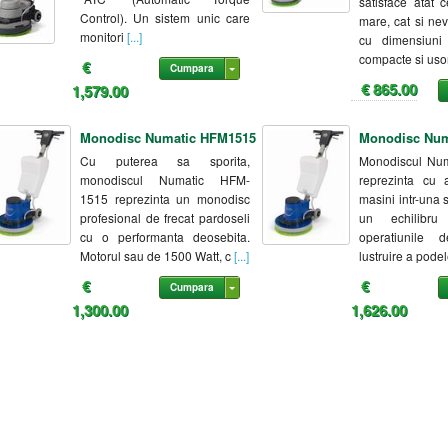
satisface atat 
Control). Un sistem unic care
mare, cat si ne
monitori
[...]
cu dimensiuni 
compacte si uso
€
Cumpara
€ 865.00
1,579.00
Monodisc Numatic HFM1515
Monodisc Num
Cu puterea sa sporita,
Monodiscul Nu
monodiscul Numatic HFM-
reprezinta cu 
1515 reprezinta un monodisc
masini intr-una 
profesional de frecat pardoseli
un echilibru
cu o performanta deosebita.
operatiunile 
Motorul sau de 1500 Watt, c
[...]
lustruire a podel
€
€
Cumpara
1,300.00
1,626.00