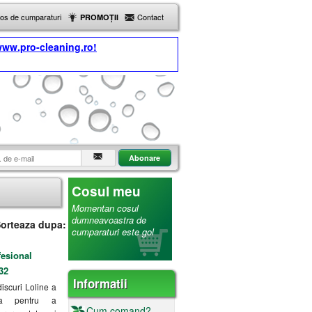
Cos de cumparaturi
Contact
PROMOȚII
ww.pro-cleaning.ro!
Cosul meu
Momentan cosul
dumneavoastra de
orteaza dupa:
cumparaturi este gol
esional
32
Informatii
scuri Loline a
ata pentru a
Cum comand?