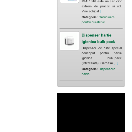
MMT1616 este un carucior
extrem de practic si util.
Vine echipat
[...]
Carucioare
Categorie:
pentru curatenie
Dispenser hartie
igienica bulk pack
Dispenser ce este special
conceput pentru hartia
igienica bulk-pack
(intercalata). Carcasa
[...]
Dispensere
Categorie:
hartie