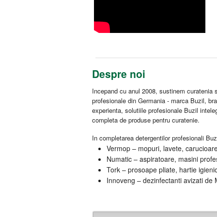
Despre noi
Incepand cu anul 2008, sustinem curatenia si
profesionale din Germania - marca Buzil, br
experienta, solutiile profesionale Buzil intel
completa de produse pentru curatenie.
In completarea detergentilor profesionali Buzi
Vermop – mopuri, lavete, carucioare 
Numatic – aspiratoare, masini profes
Tork – prosoape pliate, hartie igieni
Innoveng – dezinfectanti avizati de M