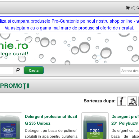
(0) 
ualiza si cumpara produsele Pro-Curatenie pe noul nostru shop online -
w
Va asteptam cu o gama mai mare de produse si oferte de neratat.
PROMOȚII
Sorteaza dupa:
Detergent profesional Buzil
Detergent prof
G 235 Unibuz
201 Polybuz® 
Detergent pe baza de polimeri
Detergent cu luc
solubili in apa pentru curatenia
baza de alcoo