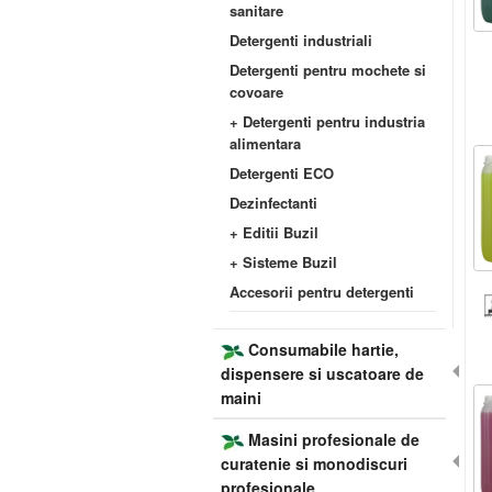
sanitare
Detergenti industriali
Detergenti pentru mochete si
covoare
+ Detergenti pentru industria
alimentara
Detergenti ECO
Dezinfectanti
+ Editii Buzil
+ Sisteme Buzil
Accesorii pentru detergenti
Consumabile hartie,
dispensere si uscatoare de
maini
Masini profesionale de
curatenie si monodiscuri
profesionale