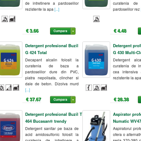
de intretinere a pardoselilor
curatenia de 
rezistente la apa
[...]
pardoselilor rez
[
€ 3.66
€ 4.48
Cumpara
Detergent profesional Buzil
Detergent prof
G 424 Total
G 430 Multi-C
Decapant alcalin folosit la
Detergent alca
curatenia de baza a
curatenia de in
pardoselilor dure din PVC,
cea intensiva 
piatra nepolisata, clincher si
rezistente la apa
dale de beton. Dizolva murd
[...]
€ 37.67
€ 28.38
Cumpara
Detergent profesional Buzil T
Aspirator prof
464 Bucasan® trendy
Numatic WV4
Detergent sanitar pe baza de
Aspiratorul pro
acid amidosulfonic folosit la
ofera o alternat
curatenia de intretinere a
seria 370-380 c