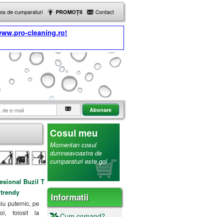
Cos de cumparaturi
Contact
PROMOȚII
ww.pro-cleaning.ro!
Cosul meu
Momentan cosul
dumneavoastra de
cumparaturi este gol
esional Buzil T
trendy
Informatii
iu puternic, pe
l, folosit la
Cum comand?