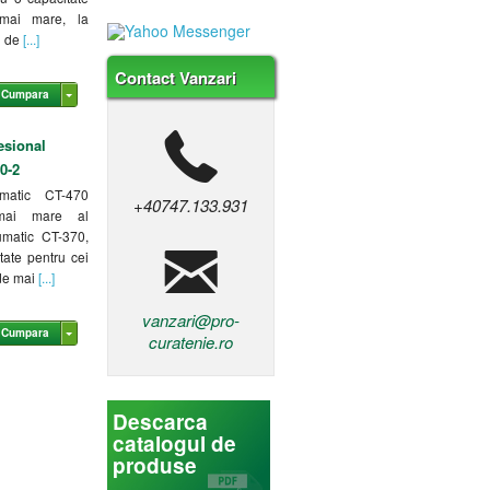
mai mare, la
d de
[...]
Contact Vanzari
Cumpara
esional
0-2
umatic CT-470
+40747.133.931
 mai mare al
umatic CT-370,
tate pentru cei
de mai
[...]
vanzari@pro-
Cumpara
curatenie.ro
Descarca
catalogul de
produse