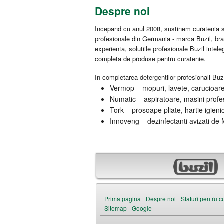
Despre noi
Incepand cu anul 2008, sustinem curatenia si
profesionale din Germania - marca Buzil, br
experienta, solutiile profesionale Buzil intel
completa de produse pentru curatenie.
In completarea detergentilor profesionali Buzi
Vermop – mopuri, lavete, carucioare 
Numatic – aspiratoare, masini profes
Tork – prosoape pliate, hartie igieni
Innoveng – dezinfectanti avizati de M
Prima pagina |
Despre noi |
Sfaturi pentru c
Sitemap |
Google