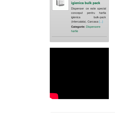
igienica bulk pack
Dispenser ce este special
conceput pentru hartia
igienica bulk-pack
(intercalata). Carcasa
[...]
Dispensere
Categorie:
hartie