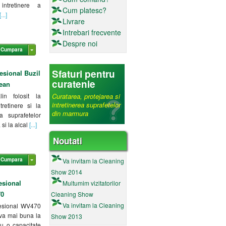
intretinere a
Cum platesc?
...]
Livrare
Intrebari frecvente
Despre noi
Cumpara
Sfaturi pentru
esional Buzil
curatenie
lean
lin folosit la
Curatarea, protejarea si
intretinerea suprafetelor
tretinere si la
din marmura
a suprafetelor
 si la alcal
[...]
Noutati
Cumpara
Va invitam la Cleaning
Show 2014
esional
Multumim vizitatorilor
70
Cleaning Show
Va invitam la Cleaning
fesional WV470
iva mai buna la
Show 2013
u o capacitate