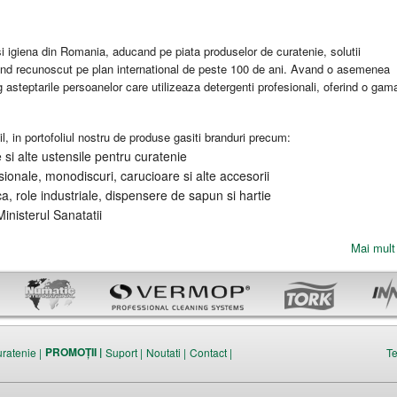
 igiena din Romania, aducand pe piata produselor de curatenie, solutii
and recunoscut pe plan international de peste 100 de ani. Avand o asemenea
eg asteptarile persoanelor care utilizeaza detergenti profesionali, oferind o gam
l, in portofoliul nostru de produse gasiti branduri precum:
si alte ustensile pentru curatenie
ionale, monodiscuri, carucioare si alte accesorii
ca, role industriale, dispensere de sapun si hartie
inisterul Sanatatii
Mai mult 
PROMOȚII |
uratenie |
Suport |
Noutati |
Contact |
Te