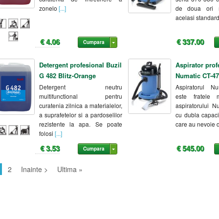
zonelo
[...]
de doua ori 
acelasi standar
€ 4.06
€ 337.00
Cumpara
Detergent profesional Buzil
Aspirator prof
G 482 Blitz-Orange
Numatic CT-47
Detergent neutru
Aspiratorul N
multifunctional pentru
este fratele
curatenia zilnica a materialelor,
aspiratorului N
a suprafetelor si a pardoselilor
cu dubla capaci
rezistente la apa. Se poate
care au nevoie 
folosi
[...]
€ 3.53
€ 545.00
Cumpara
2
Inainte >
Ultima »