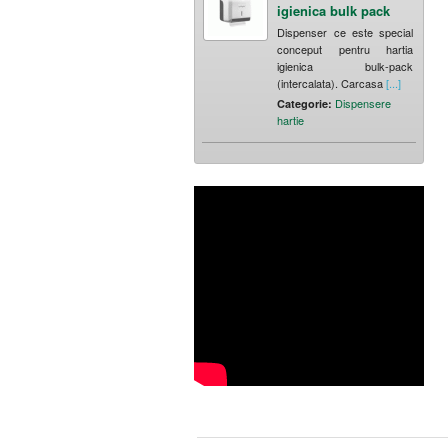
igienica bulk pack
Dispenser ce este special
conceput pentru hartia
igienica bulk-pack
(intercalata). Carcasa
[...]
Dispensere
Categorie:
hartie