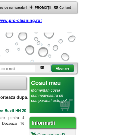
Cos de cumparaturi
Contact
PROMOȚII
ww.pro-cleaning.ro!
Cosul meu
Momentan cosul
dumneavoastra de
orteaza dupa:
cumparaturi este gol
re Buzil HN 20
are pentru 4
Informatii
i. Dozeaza 16
Cum comand?