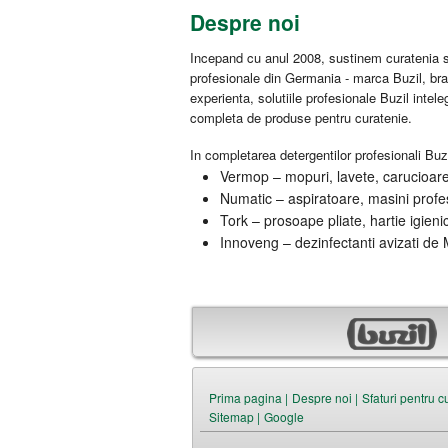
Despre noi
Incepand cu anul 2008, sustinem curatenia si
profesionale din Germania - marca Buzil, br
experienta, solutiile profesionale Buzil intel
completa de produse pentru curatenie.
In completarea detergentilor profesionali Buzi
Vermop – mopuri, lavete, carucioare 
Numatic – aspiratoare, masini profes
Tork – prosoape pliate, hartie igieni
Innoveng – dezinfectanti avizati de M
Prima pagina |
Despre noi |
Sfaturi pentru c
Sitemap |
Google