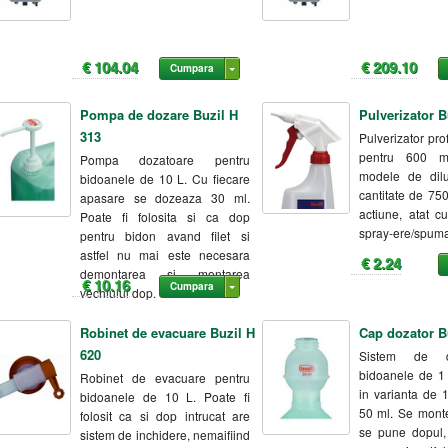
€ 104.04
€ 209.10
Cumpara
Pompa de dozare Buzil H
Pulverizator B
313
Pulverizator pro
pentru 600 m
Pompa dozatoare pentru
modele de dilu
bidoanele de 10 L. Cu fiecare
cantitate de 75
apasare se dozeaza 30 ml.
actiune, atat cu
Poate fi folosita si ca dop
spray-ere/spuma
pentru bidon avand filet si
astfel nu mai este necesara
€ 2.24
demontarea si montarea
€ 10.16
Cumpara
vechiului dop.
Robinet de evacuare Buzil H
Cap dozator B
620
Sistem de d
bidoanele de 1
Robinet de evacuare pentru
in varianta de 
bidoanele de 10 L. Poate fi
50 ml. Se mont
folosit ca si dop intrucat are
se pune dopul,
sistem de inchidere, nemaifiind