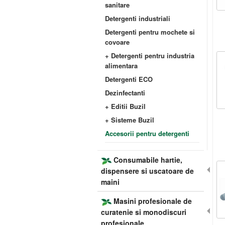
sanitare
Detergenti industriali
Detergenti pentru mochete si
covoare
+ Detergenti pentru industria
alimentara
Detergenti ECO
Dezinfectanti
+ Editii Buzil
+ Sisteme Buzil
Accesorii pentru detergenti
Consumabile hartie,
dispensere si uscatoare de
maini
Masini profesionale de
curatenie si monodiscuri
profesionale