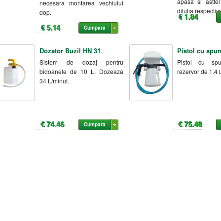
apasa si astfe
necesara montarea vechiului
dilutia respectiv
dop.
€ 1.84
€ 5.14
Cumpara
Dozator Buzil HN 31
Pistol cu spu
Sistem de dozaj pentru
Pistol cu sp
bidoanele de 10 L. Dozeaza
rezervor de 1.4 
34 L/minut.
€ 74.46
€ 75.48
Cumpara