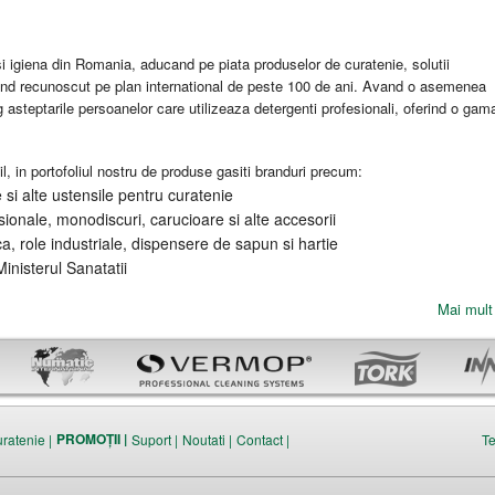
 igiena din Romania, aducand pe piata produselor de curatenie, solutii
and recunoscut pe plan international de peste 100 de ani. Avand o asemenea
eg asteptarile persoanelor care utilizeaza detergenti profesionali, oferind o gam
l, in portofoliul nostru de produse gasiti branduri precum:
si alte ustensile pentru curatenie
ionale, monodiscuri, carucioare si alte accesorii
ca, role industriale, dispensere de sapun si hartie
inisterul Sanatatii
Mai mult 
PROMOȚII |
uratenie |
Suport |
Noutati |
Contact |
Te