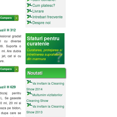
Cum platesc?
Livrare
Intrebari frecvente
Cumpara
Despre noi
uzil H 312
fesional gradat
Sfaturi pentru
l cu diverse
curatenie
tii. Suporta o
Curatarea, protejarea si
0 ml. Are dubla
intretinerea suprafetelor
 jet, cat si cu
din marmura
re.
Cumpara
Noutati
Va invitam la Cleaning
uzil H 629
Show 2014
ozaj pentru
Multumim vizitatorilor
 L. Se gaseste
Cleaning Show
10 ml, 20 ml si
Va invitam la Cleaning
eaza pe bidon,
Show 2013
 dupa care se