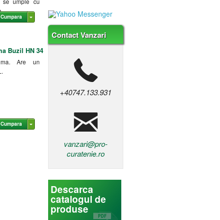
l se umple cu
a.
Cumpara
Contact Vanzari
ma Buzil HN 34
uma. Are un
L.
+40747.133.931
Cumpara
vanzari@pro-
curatenie.ro
Descarca
catalogul de
produse