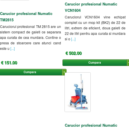
Carucior profesional Numatic
VCN1604
Carucior profesional Numatic
Caruciorul VCN1604 vine echipat
TM2815
complet cu un mop kit (BK2) de 22 de
Caruciorul profesional TM 2815 are un
litri, extrem de eficient, doua galeti de
sistem compact de galeti ce separara
22 de litri pentru apa curata si murdara
apa curata de cea murdara. Contine o
si o
[...]
presa de stoarcere care atunci cand
este u
[...]
€ 502.00
€ 151.00
Cumpara
Cumpara
Carucior profesional Numatic