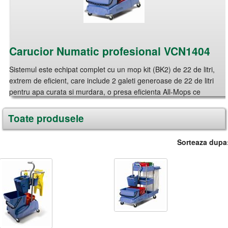
Carucior Numatic profesional VCN1404
Sistemul este echipat complet cu un mop kit (BK2) de 22 de litri,
extrem de eficient, care include 2 galeti generoase de 22 de litri
pentru apa curata si murdara, o presa eficienta All-Mops ce
incorporeaza un fo...
Toate produsele
Cod produs:
VCN1404
(1)
Sorteaza dupa
Detalii