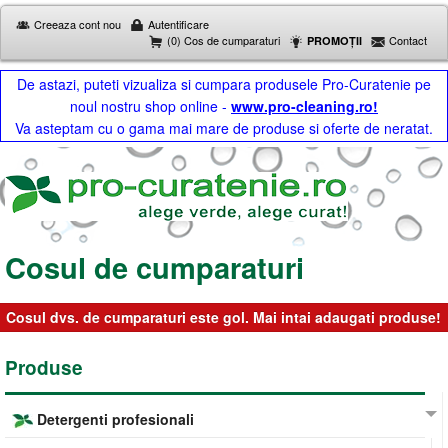
Creeaza cont nou
Autentificare
(0) Cos de cumparaturi
Contact
PROMOȚII
De astazi, puteti vizualiza si cumpara produsele Pro-Curatenie pe
noul nostru shop online -
www.pro-cleaning.ro!
Va asteptam cu o gama mai mare de produse si oferte de neratat.
Cosul de cumparaturi
Cosul dvs. de cumparaturi este gol. Mai intai adaugati produse!
Produse
Detergenti profesionali